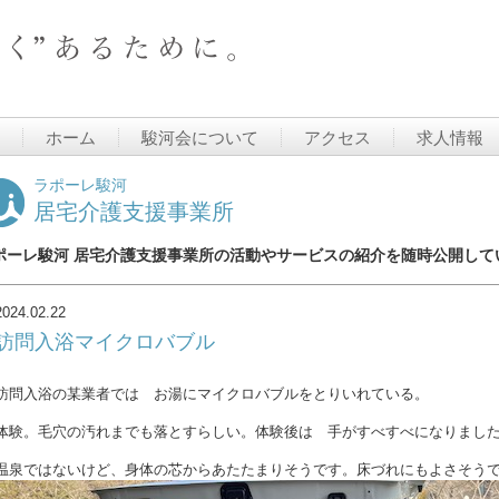
ホーム
駿河会について
アクセス
求人情報
ラポーレ駿河
居宅介護支援事業所
ポーレ駿河 居宅介護支援事業所の活動やサービスの紹介を随時公開して
2024.02.22
訪問入浴マイクロバブル
訪問入浴の某業者では お湯にマイクロバブルをとりいれている。
体験。毛穴の汚れまでも落とすらしい。体験後は 手がすべすべになりまし
温泉ではないけど、身体の芯からあたたまりそうです。床づれにもよさそう