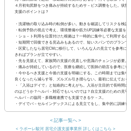
４月初旬尻餅をつき痛みが持続するためサ－ビス調整をした。状態
支援のポイントは？
・洗濯物の取り込み時の転倒が多い。動きを確認してリスクを検証
・転倒予防の視点で考え、環境整備や筋力UP訓練等必要な支援を入
・ショ－ト利用を位置付けた根拠は？一時的に集中して利用するの
・短期間で回復できる見込みもあるので、短いスパンでのプランで
・区変したなら居宅CMに移行して、いろんな人の見立てを参考に
きればプランが立てやすい。
・先を見据えて、家族間の支援の見直しや意識のチェンジが必要。
・痛みが持続しているので、医療を継続して医師の助言を参考にす
・今やるべき支援と今後の支援を明確にする。この時期までは集中
良くなったら減らす等、ズルズル引き摺らない。最初に伝えておく
・「入浴はデイで」と短絡的に考えがち。入浴が主目的で長時間の
のはどうか？ヘルパ－対応でもいいのでは？自立支援のための見守り
ヘルパ－の協同・多職種連携でも支援できるケ－ス。
・デイでバ－セルインデックスによる見立てをし、集中的に訓練す
< 記事一覧へ >
< ラポーレ駿河 居宅介護支援事業所 詳しくはこちら >