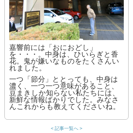
嘉響前には「おにおどし」
を・・・。中身は、ひいらぎと香
花。鬼が嫌いなものをたくさんい
れました。
一つ「節分」ととっても、中身は
濃く、一つ一つ意味があること、
豆まきしか知らない私たちには、
新鮮な情報ばかりでした。みなさ
んこれからも教えてくださいね。
< 記事一覧へ >